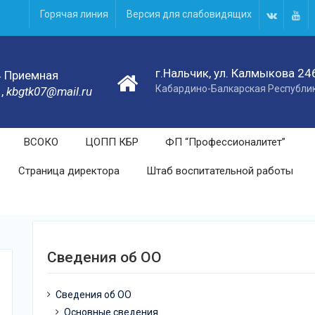
Горячая линия
Версия для слабовидящих
г.Нальчик, ул. Калмыкова 24
4 Приемная
Кабардино-Балкарская Республи
1,
kbgtk07@mail.ru
ВСОКО
ЦОПП КБР
ФП “Профессионалитет”
Страница директора
Штаб воспитательной работы
Сведения об ОО
Сведения об ОО
Основные сведения