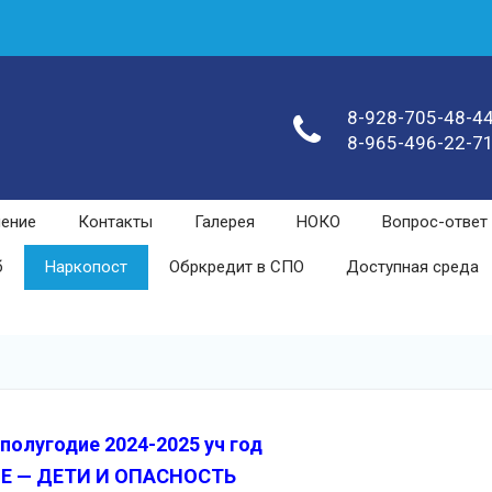
8-928-705-48-4
8-965-496-22-7
чение
Контакты
Галерея
НОКО
Вопрос-ответ
б
Наркопост
Обркредит в СПО
Доступная среда
полугодие 2024-2025 уч год
Е — ДЕТИ И ОПАСНОСТЬ