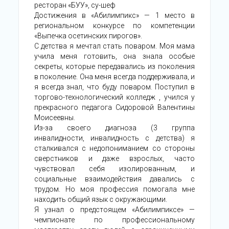
ресторан «БУУ», су-шеф
Достижения в «Абилимпикс» — 1 место в
региональном конкурсе по компетенции
«Выпечка осетинских пирогов».
С детства я мечтал стать поваром. Моя мама
учила меня готовить, она знала особые
секреты, которые передавались из поколения
в поколение. Она меня всегда поддерживала, и
я всегда знал, что буду поваром. Поступил в
торгово-технологический колледж , учился у
прекрасного педагога Сидоровой Валентины
Моисеевны.
Из-за своего диагноза (3 группа
инвалидности, инвалидность с детства) я
сталкивался с недопониманием со стороны
сверстников и даже взрослых, часто
чувствовал себя изолированным, и
социальные взаимодействия давались с
трудом. Но моя профессия помогала мне
находить общий язык с окружающими.
Я узнал о предстоящем «Абилимпиксе» —
чемпионате по профессиональному