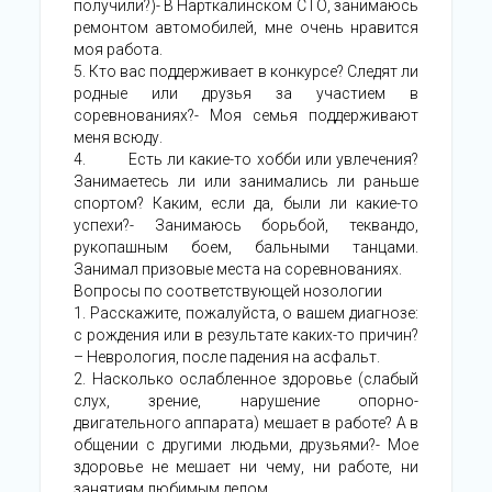
получили?)- В Нарткалинском СТО, занимаюсь
ремонтом автомобилей, мне очень нравится
моя работа.
5. Кто вас поддерживает в конкурсе? Следят ли
родные или друзья за участием в
соревнованиях?- Моя семья поддерживают
меня всюду.
4. Есть ли какие-то хобби или увлечения?
Занимаетесь ли или занимались ли раньше
спортом? Каким, если да, были ли какие-то
успехи?- Занимаюсь борьбой, теквандо,
рукопашным боем, бальными танцами.
Занимал призовые места на соревнованиях.
Вопросы по соответствующей нозологии
1. Расскажите, пожалуйста, о вашем диагнозе:
с рождения или в результате каких-то причин?
– Неврология, после падения на асфальт.
2. Насколько ослабленное здоровье (слабый
слух, зрение, нарушение опорно-
двигательного аппарата) мешает в работе? А в
общении с другими людьми, друзьями?- Мое
здоровье не мешает ни чему, ни работе, ни
занятиям любимым делом.