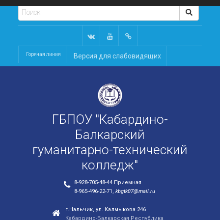
Горячая линия
Версия для слабовидящих
ГБПОУ "Кабардино-
Балкарский
гуманитарно-технический
колледж"
8-928-705-48-44 Приемная
8-965-496-22-71,
kbgtk07@mail.ru
г.Нальчик, ул. Калмыкова 246
Кабардино-Балкарская Республика