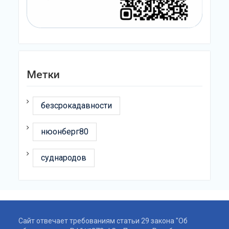
Метки
безсрокадавности
нюонберг80
суднародов
Сайт отвечает требованиям статьи 29 закона "Об