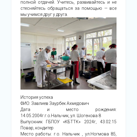
полной отдачей. Учитесь, развивайтесь и не
стесняйтесь обращаться за помощью — все
мы учимся друг у друга.
История успеха
ФИО: Завлиев Заурбек Ахмедович
Дата и место рождения:
14.05.2004г.г.о.Нальчик, ул. Шогенова 8
Выпускник ГБПОУ «КБТТК» 2024г, 43.02.15
Повар, кондитер
Место работы: г.о. Нальчик , ул.Ногмова 85,