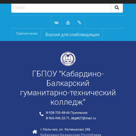
Горячая линия
Версия для слабовидящих
ГБПОУ "Кабардино-
Балкарский
гуманитарно-технический
колледж"
8-928-705-48-44 Приемная
8-965-496-22-71,
kbgtk07@mail.ru
г.Нальчик, ул. Калмыкова 246
Кабардино-Балкарская Республика