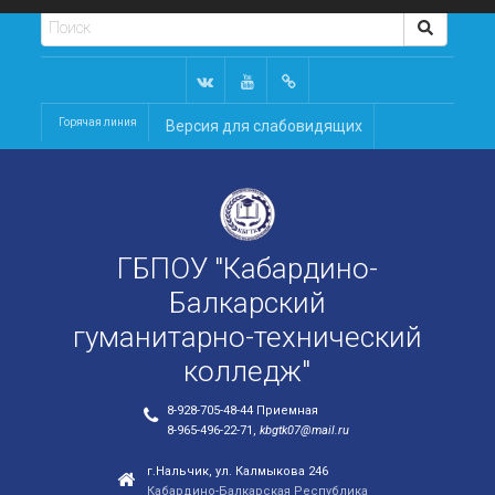
Горячая линия
Версия для слабовидящих
ГБПОУ "Кабардино-
Балкарский
гуманитарно-технический
колледж"
8-928-705-48-44 Приемная
8-965-496-22-71,
kbgtk07@mail.ru
г.Нальчик, ул. Калмыкова 246
Кабардино-Балкарская Республика