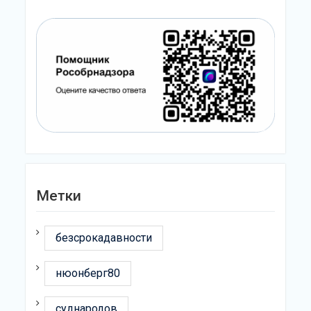
Метки
безсрокадавности
нюонберг80
суднародов