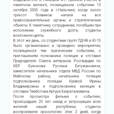
памятном митинге, посвященном событиям 13
октября 2005 года в г.Нальчике, когда около
трехсот боевиков напали на все
правоохранительные органы и стратегические
объекты. К памятнику сотрудникам, погибшим при
исполнении служебного долга, студенты
возложили цветы.
В этот же день, со студентами групп ПД-98 и Ю-15
было организовано и проведено мероприятие,
посвященное тем трагическим событиям, с
приглашением полковника полиции в отставке
Председателя Совета ветеранов Росгвардии по
КБР Хужокова Руслана Бетужановича,
заместителя начальника отдела МВД России по
Майскому району, начальника полиции
подполковника полиции Кривой Ирины
Владимировны и подполковника милиции в
отставке Темботова Артура Хазраталиевича.
После просмотра фильма о событиях,
происшедших 20 лет назад и затронувших всех
жителей нашей республики, студенты
воспроизвели хронологию этих 2 дней, когда