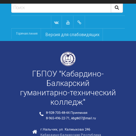
Горячая линия
Версия для слабовидящих
ГБПОУ "Кабардино-
Балкарский
гуманитарно-технический
колледж"
8-928-705-48-44 Приемная
8-965-496-22-71,
kbgtk07@mail.ru
г.Нальчик, ул. Калмыкова 246
Кабардино-Балкарская Республика