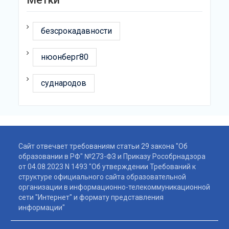
Метки
безсрокадавности
нюонберг80
суднародов
Сайт отвечает требованиям статьи 29 закона "Об
образовании в РФ" №273-ФЗ и Приказу Рособрнадзора
от 04.08.2023 N 1493 "Об утверждении Требований к
структуре официального сайта образовательной
организации в информационно-телекоммуникационной
сети "Интернет" и формату представления
информации"