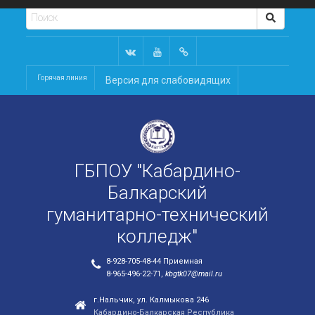
Горячая линия
Версия для слабовидящих
ГБПОУ "Кабардино-
Балкарский
гуманитарно-технический
колледж"
8-928-705-48-44 Приемная
8-965-496-22-71,
kbgtk07@mail.ru
г.Нальчик, ул. Калмыкова 246
Кабардино-Балкарская Республика